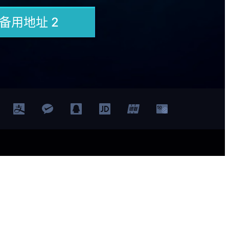
示例页面
登录
注册