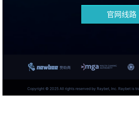
跳
首页–雷竞技地址-英雄联盟(LOL)S15预测英雄联盟预
至
内
容