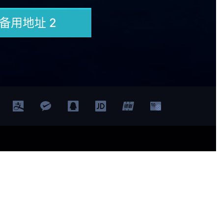
示例页面
登录
注册