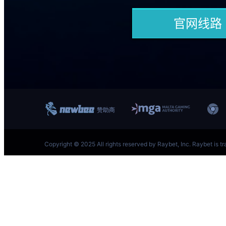
跳
首页–雷竞技地址-英雄联盟(LOL)S15预测英雄联盟预
至
内
容