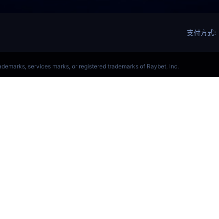
测网址
LOL投注网站_20