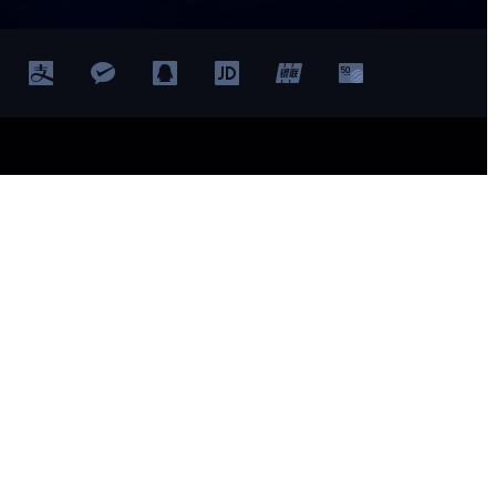
示例页面
登录
注册
24雷竞技官网