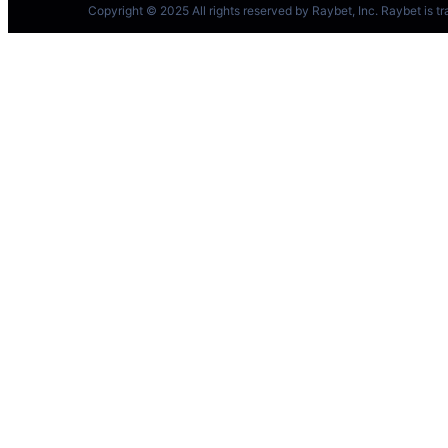
跳
首页–雷竞技地址-英雄联盟(LOL)S15预测英雄联盟预
至
内
容
RAYBET官网登
·
雷竞技
2024 年 8 月 14 日