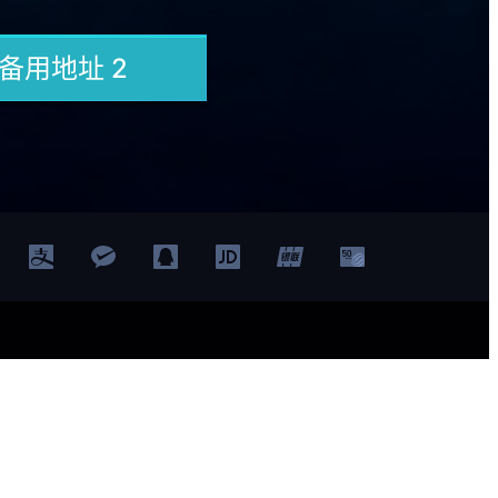
示例页面
登录
注册