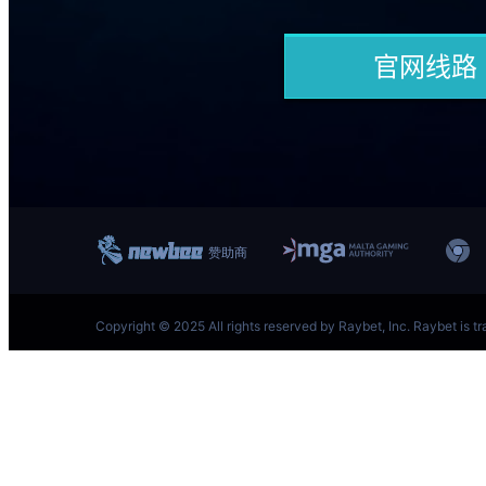
跳
首页–雷竞技地址-英雄联盟(LOL)S15预测英雄联盟预
至
内
容