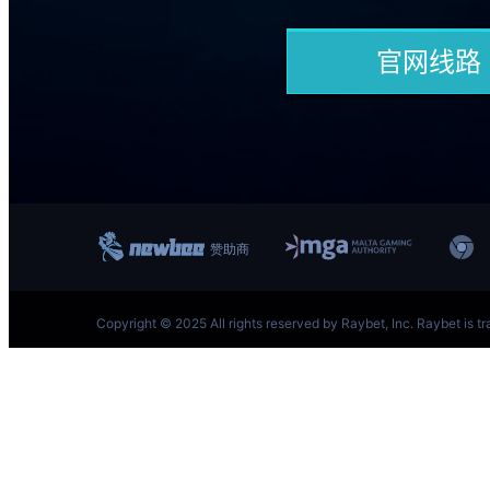
跳
首页–雷竞技地址-英雄联盟(LOL)S15预测英雄联盟预
至
内
容