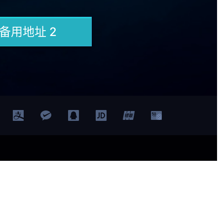
示例页面
登录
注册