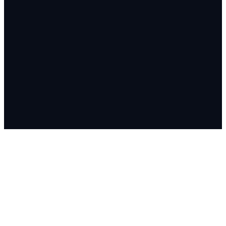
跳
首页–雷竞技地址-英雄联盟(LOL)S15预测英雄联盟
至
预测网址
内
容